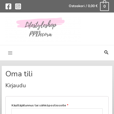
0
Ostoskori
/
0,00
€
Hae
Main
Menu
Oma tili
Kirjaudu
Vaaditaan
Käyttäjätunnus tai sähköpostiosoite
*