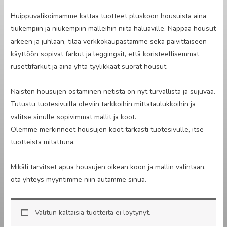
Huippuvalikoimamme kattaa tuotteet pluskoon housuista aina
tiukempiin ja niukempiin malleihin niitä haluaville. Nappaa housut
arkeen ja juhlaan, tilaa verkkokaupastamme sekä päivittäiseen
käyttöön sopivat farkut ja leggingsit, että koristeellisemmat
rusettifarkut ja aina yhtä tyylikkäät suorat housut.
Naisten housujen ostaminen netistä on nyt turvallista ja sujuvaa.
Tutustu tuotesivuilla oleviin tarkkoihin mittataulukkoihin ja
valitse sinulle sopivimmat mallit ja koot.
Olemme merkinneet housujen koot tarkasti tuotesivulle, itse
tuotteista mitattuna.
Mikäli tarvitset apua housujen oikean koon ja mallin valintaan,
ota yhteys myyntimme niin autamme sinua.
Valitun kaltaisia tuotteita ei löytynyt.