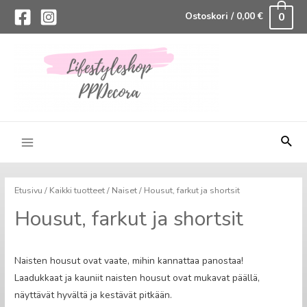
0
Ostoskori
/
0,00
€
Hae
Main
Menu
Etusivu
/
Kaikki tuotteet
/
Naiset
/ Housut, farkut ja shortsit
Housut, farkut ja shortsit
Naisten housut ovat vaate, mihin kannattaa panostaa!
Laadukkaat ja kauniit naisten housut ovat mukavat päällä,
näyttävät hyvältä ja kestävät pitkään.